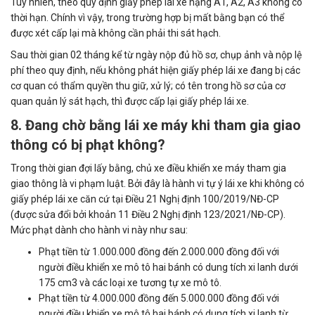
Tuy nhiên, theo quy định giấy phép lái xe hạng A1, A2, A3 không có
thời hạn. Chính vì vậy, trong trường hợp bị mất bằng bạn có thể
được xét cấp lại mà không cần phải thi sát hạch.
Sau thời gian 02 tháng kể từ ngày nộp đủ hồ sơ, chụp ảnh và nộp lệ
phí theo quy định, nếu không phát hiện giấy phép lái xe đang bị các
cơ quan có thẩm quyền thu giữ, xử lý; có tên trong hồ sơ của cơ
quan quản lý sát hạch, thì được cấp lại giấy phép lái xe.
8. Đang chờ bằng lái xe máy khi tham gia giao
thông có bị phạt không?
Trong thời gian đợi lấy bằng, chủ xe điều khiển xe máy tham gia
giao thông là vi phạm luật. Bởi đây là hành vi tự ý lái xe khi không có
giấy phép lái xe căn cứ tại Điều 21 Nghị định 100/2019/NĐ-CP
(được sửa đổi bởi khoản 11 Điều 2 Nghị định 123/2021/NĐ-CP).
Mức phạt dành cho hành vi này như sau:
Phạt tiền từ 1.000.000 đồng đến 2.000.000 đồng đối với
người điều khiển xe mô tô hai bánh có dung tích xi lanh dưới
175 cm3 và các loại xe tương tự xe mô tô.
Phạt tiền từ 4.000.000 đồng đến 5.000.000 đồng đối với
người điều khiển xe mô tô hai bánh có dung tích xi lanh từ