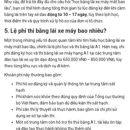
Như vậy, để trả lời đầy đủ cho câu hỏi “học bằng lái xe máy mất bao
lâu”, bạn có thể hình dung tổng thời gian từ lúc đăng ký đến khi cầm
bằng lái trên tay sẽ dao
động từ 10 – 17 ngày
, tùy theo lịch học,
thời điểm thi và quy trình xử lý hồ sơ của đơn vị tổ chức.
5. Lệ phí thi bằng lái xe máy bao nhiêu?
Một trong những yếu tố được quan tâm khi tìm hiểu học bằng lái xe
máy mất bao lâu, chính là lệ phí học và thi bằng lái A1. Hiện nay, chi
phí đăng ký học và thi bằng lái xe máy hạng A1 tại các trung tâm
đào tạo lái xe uy tín dao động từ 650.000 VNĐ – 850.000 VNĐ, tùy
theo từng khu vực và dịch vụ đi kèm.
Khoản phí này thường bao gồm:
Phí hồ sơ đăng ký và quản lý thông tin tại trung tâm sát
hạch.
Phí khám sức khỏe theo đúng quy định của Tổng cục Đường
bộ Việt Nam, đảm bảo bạn đủ điều kiện thi sát hạch.
Phí sân thi lý thuyết và thực hành, bao gồm cả chi phí sử
dụng xe số tại sân thi.
Một số trung tâm còn hỗ trợ thi thử bằng A1, tài liệu ôn tập
và đào tạo thực hành không thu thêm phí.