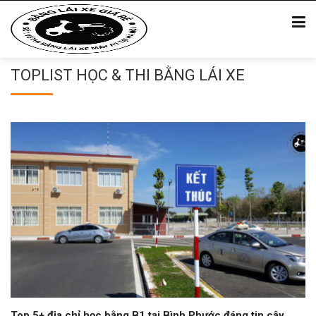
TOPLIST HỌC & THI BẰNG LÁI XE
Top 5+ địa chỉ học bằng B1 tại Bình Phước đáng tin cậy