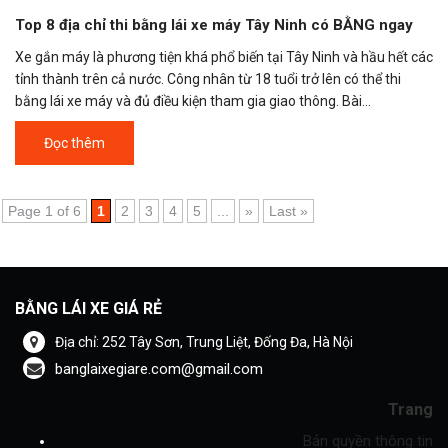
Top 8 địa chỉ thi bằng lái xe máy Tây Ninh có BẰNG ngay
Xe gắn máy là phương tiện khá phổ biến tại Tây Ninh và hầu hết các
tỉnh thành trên cả nước. Công nhân từ 18 tuổi trở lên có thể thi
bằng lái xe máy và đủ điều kiện tham gia giao thông. Bài...
Đọc thêm
Page 1 of 6
1
2
3
4
5
...
»
Last »
BẰNG LÁI XE GIÁ RẺ
Địa chỉ: 252 Tây Sơn, Trung Liệt, Đống Đa, Hà Nội
banglaixegiare.com@gmail.com
Trang
Bản quyền thông tin