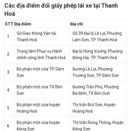
Các địa điểm đổi giấy phép lái xe tại Thanh
Hoá
STT
Địa điểm
Địa chỉ
Sở Giao thông Vận tải
Số 39 Đại lộ Lê Lợi, Phường
1
Thanh Hoá
Lam Sơn, TP Thanh Hoá
Trung tâm Phục vụ Hành
Đại lộ Hùng Vương, Phường
2
chính công tỉnh Thanh Hoá
Đông Hải, TP Thanh Hoá
Bộ phận một cửa TP Sầm
Đường Lê Lợi, Phường
3
Sơn
Trường Sơn, TP Sầm Sơn
Bộ phận một cửa TX Bỉm
Đường Trần Phú, Phường
4
Sơn
Ba Đình, TX Bỉm Sơn
Bộ phận một cửa huyện
Thị trấn Bút Sơn, Huyện
5
Hoằng Hoá
Hoằng Hoá
Bộ phận một cửa huyện
Thị trấn Rừng Thông, Huyện
6
Đông Sơn
Đông Sơn