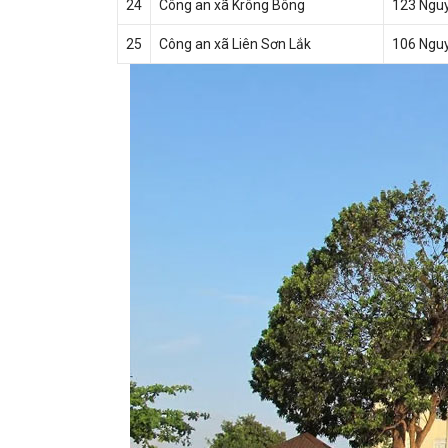
24
Công an xã Krông Bông
123 Nguy
25
Công an xã Liên Sơn Lắk
106 Nguy