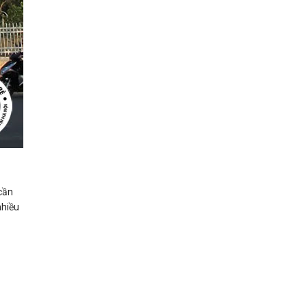
 cần
nhiều