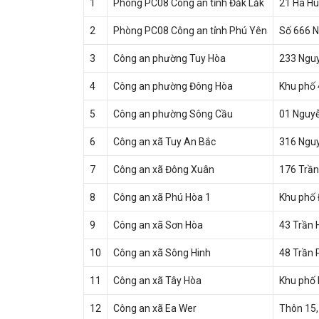
1
Phòng PC08 Công an tỉnh Đắk Lắk
21 Hà H
2
Phòng PC08 Công an tỉnh Phú Yên
Số 666 N
3
Công an phường Tuy Hòa
233 Nguy
4
Công an phường Đông Hòa
Khu phố 
5
Công an phường Sông Cầu
01 Nguyễ
6
Công an xã Tuy An Bắc
316 Nguy
7
Công an xã Đông Xuân
176 Trần
8
Công an xã Phú Hòa 1
Khu phố 
9
Công an xã Sơn Hòa
43 Trần 
10
Công an xã Sông Hinh
48 Trần 
11
Công an xã Tây Hòa
Khu phố 
12
Công an xã Ea Wer
Thôn 15,