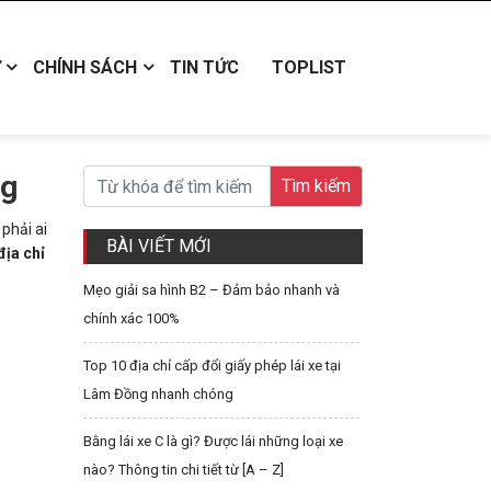
CHÍNH SÁCH
TIN TỨC
TOPLIST
ng
phải ai
BÀI VIẾT MỚI
địa chỉ
Mẹo giải sa hình B2 – Đảm bảo nhanh và
chính xác 100%
Top 10 địa chỉ cấp đổi giấy phép lái xe tại
Lâm Đồng nhanh chóng
Bằng lái xe C là gì? Được lái những loại xe
nào? Thông tin chi tiết từ [A – Z]