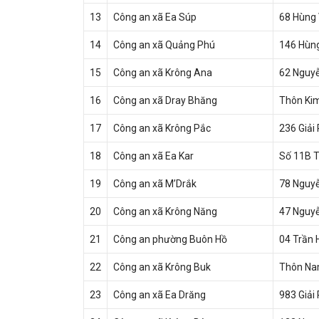
13
Công an xã Ea Súp
68 Hùng 
14
Công an xã Quảng Phú
146 Hùn
15
Công an xã Krông Ana
62 Nguyễ
16
Công an xã Dray Bhăng
Thôn Kim
17
Công an xã Krông Pắc
236 Giải
18
Công an xã Ea Kar
Số 11B T
19
Công an xã M’Drắk
78 Nguyễ
20
Công an xã Krông Năng
47 Nguyễ
21
Công an phường Buôn Hồ
04 Trần 
22
Công an xã Krông Buk
Thôn Nam
23
Công an xã Ea Drăng
983 Giải