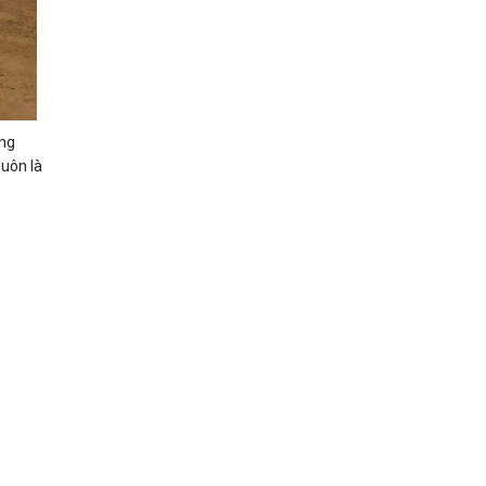
ông
luôn là