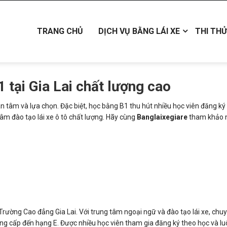
TRANG CHỦ
DỊCH VỤ BẰNG LÁI XE
THI THỬ
 tại Gia Lai chất lượng cao
an tâm và lựa chọn. Đặc biệt, học bằng B1 thu hút nhiều học viên đăng ký
âm đào tạo lái xe ô tô chất lượng. Hãy cùng
Banglaixegiare
tham khảo 
à Trường Cao đẳng Gia Lai. Với trung tâm ngoại ngữ và đào tạo lái xe, ch
nâng cấp đến hạng E. Được nhiều học viên tham gia đăng ký theo học và l