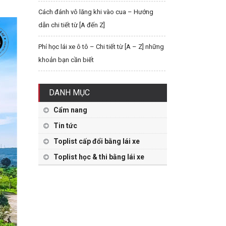
Cách đánh vô lăng khi vào cua – Hướng
dẫn chi tiết từ [A đến Z]
Phí học lái xe ô tô – Chi tiết từ [A – Z] những
khoản bạn cần biết
DANH MỤC
Cẩm nang
Tin tức
Toplist cấp đổi bằng lái xe
Toplist học & thi bằng lái xe