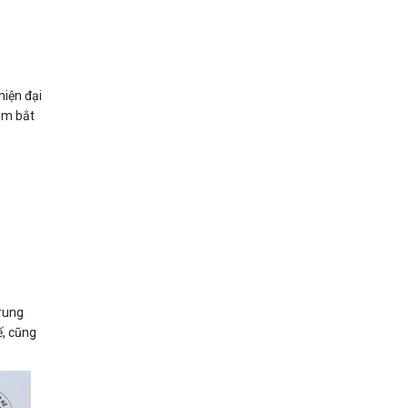
hiện đại
nắm bắt
trung
ế, cũng