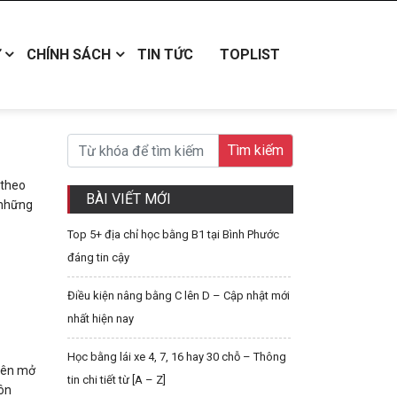
CHÍNH SÁCH
TIN TỨC
TOPLIST
 theo
BÀI VIẾT MỚI
những
Top 5+ địa chỉ học bằng B1 tại Bình Phước
đáng tin cậy
Điều kiện nâng bằng C lên D – Cập nhật mới
nhất hiện nay
Học bằng lái xe 4, 7, 16 hay 30 chỗ – Thông
uyên mở
tin chi tiết từ [A – Z]
uôn