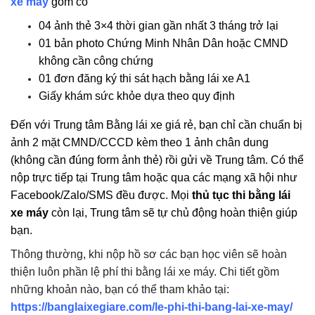
xe máy
gồm có
04 ảnh thẻ 3×4 thời gian gần nhất 3 tháng trở lại
01 bản photo Chứng Minh Nhân Dân hoặc CMND
không cần công chứng
01 đơn đăng ký thi sát hạch bằng lái xe A1
Giấy khám sức khỏe dựa theo quy định
Đến với Trung tâm Bằng lái xe giá rẻ, bạn chỉ cần chuẩn bị
ảnh 2 mặt CMND/CCCD kèm theo 1 ảnh chân dung
(không cần đúng form ảnh thẻ) rồi gửi về Trung tâm. Có thể
nộp trực tiếp tại Trung tâm hoặc qua các mạng xã hội như
Facebook/Zalo/SMS đều được. Mọi
thủ tục thi bằng lái
xe máy
còn lại, Trung tâm sẽ tự chủ động hoàn thiện giúp
bạn.
Thông thường, khi nộp hồ sơ các bạn học viên sẽ hoàn
thiện luôn phần lệ phí thi bằng lái xe máy. Chi tiết gồm
những khoản nào, bạn có thể tham khảo tại:
https://banglaixegiare.com/le-phi-thi-bang-lai-xe-may/