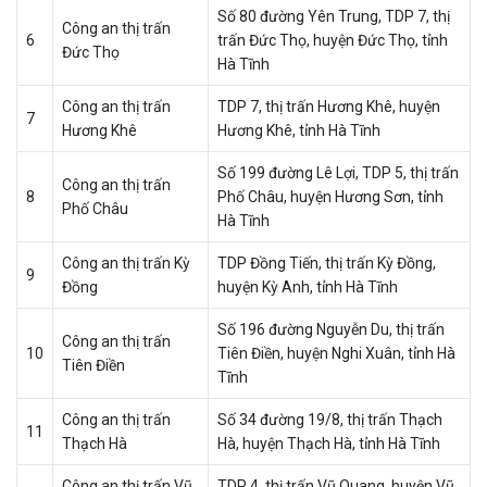
Số 80 đường Yên Trung, TDP 7, thị
Công an thị trấn
6
trấn Đức Thọ, huyện Đức Thọ, tỉnh
Đức Thọ
Hà Tĩnh
Công an thị trấn
TDP 7, thị trấn Hương Khê, huyện
7
Hương Khê
Hương Khê, tỉnh Hà Tĩnh
Số 199 đường Lê Lợi, TDP 5, thị trấn
Công an thị trấn
8
Phố Châu, huyện Hương Sơn, tỉnh
Phố Châu
Hà Tĩnh
Công an thị trấn Kỳ
TDP Đồng Tiến, thị trấn Kỳ Đồng,
9
Đồng
huyện Kỳ Anh, tỉnh Hà Tĩnh
Số 196 đường Nguyễn Du, thị trấn
Công an thị trấn
10
Tiên Điền, huyện Nghi Xuân, tỉnh Hà
Tiên Điền
Tĩnh
Công an thị trấn
Số 34 đường 19/8, thị trấn Thạch
11
Thạch Hà
Hà, huyện Thạch Hà, tỉnh Hà Tĩnh
Công an thị trấn Vũ
TDP 4, thị trấn Vũ Quang, huyện Vũ