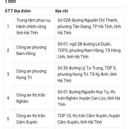
Tĩnh
STT
Địa điểm
Địa chỉ
Trung tâm phục vụ
Số 02A đường Nguyễn Chí Thanh,
1
hành chính công
phường Tân Giang, TP Hà Tĩnh, tỉnh
tỉnh Hà Tĩnh
Hà Tĩnh
Số 01, ngõ 28 đường Lê Duẩn,
Công an phường
2
TDP5, phường Nam Hồng, TX Hồng
Nam Hồng
Lĩnh, tỉnh Hà Tĩnh
Số 26 đường Lý Tự Trọng, TDP 3,
Công an phường
3
phường Hưng Trí, TX Kỳ Anh, tỉnh
Hưng Trí
Hà Tĩnh
Số 01 đường Nguyễn Huy Tự, thị
Công an thị trấn
4
trấn Nghèn, huyện Can Lộc, tỉnh Hà
Nghèn
Tĩnh
Công an thị trấn
TDP 10, thị trấn Cẩm Xuyên, huyện
5
Cẩm Xuyên
Cẩm Xuyên, tỉnh Hà Tĩnh