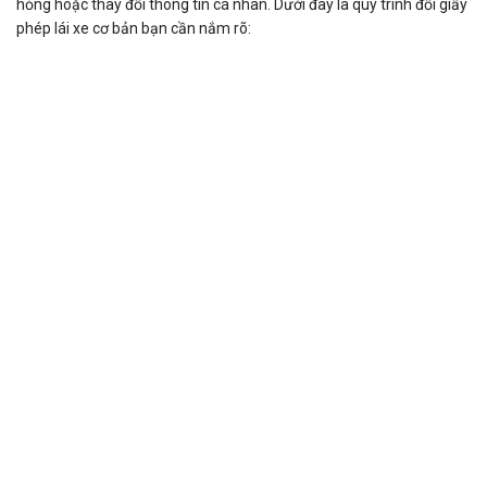
hỏng hoặc thay đổi thông tin cá nhân. Dưới đây là quy trình đổi giấy
phép lái xe cơ bản bạn cần nắm rõ: