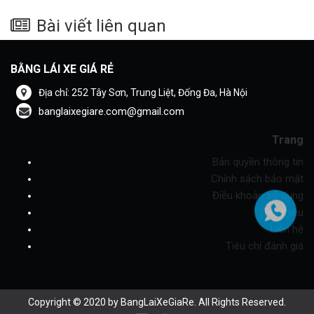
Bài viết liên quan
BẰNG LÁI XE GIÁ RẺ
Địa chỉ: 252 Tây Sơn, Trung Liệt, Đống Đa, Hà Nội
banglaixegiare.com@gmail.com
Trang
Bản quyền thông tin
Chính sách bảo mật
Điều khoản sử dụng
Giới thiệu
Liên hệ
Tiêu chí đánh giá
Copyright © 2020 by BangLaiXeGiaRe. All Rights Reserved.