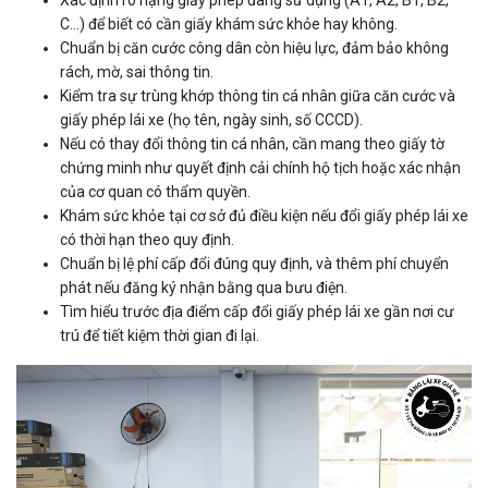
Xác định rõ hạng giấy phép đang sử dụng (A1, A2, B1, B2,
C…) để biết có cần giấy khám sức khỏe hay không.
Chuẩn bị căn cước công dân còn hiệu lực, đảm bảo không
rách, mờ, sai thông tin.
Kiểm tra sự trùng khớp thông tin cá nhân giữa căn cước và
giấy phép lái xe (họ tên, ngày sinh, số CCCD).
Nếu có thay đổi thông tin cá nhân, cần mang theo giấy tờ
chứng minh như quyết định cải chính hộ tịch hoặc xác nhận
của cơ quan có thẩm quyền.
Khám sức khỏe tại cơ sở đủ điều kiện nếu đổi giấy phép lái xe
có thời hạn theo quy định.
Chuẩn bị lệ phí cấp đổi đúng quy định, và thêm phí chuyển
phát nếu đăng ký nhận bằng qua bưu điện.
Tìm hiểu trước địa điểm cấp đổi giấy phép lái xe gần nơi cư
trú để tiết kiệm thời gian đi lại.