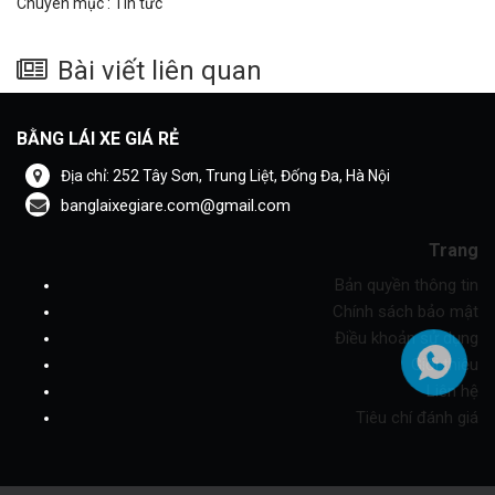
Chuyên mục :
Tin tức
Bài viết liên quan
BẰNG LÁI XE GIÁ RẺ
Địa chỉ: 252 Tây Sơn, Trung Liệt, Đống Đa, Hà Nội
banglaixegiare.com@gmail.com
Trang
Bản quyền thông tin
Chính sách bảo mật
Điều khoản sử dụng
Giới thiệu
Liên hệ
Tiêu chí đánh giá