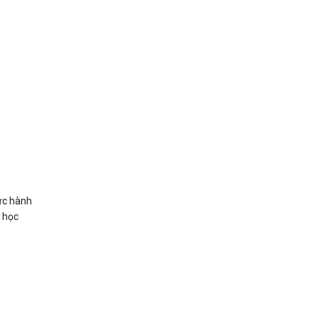
hực hành
p học