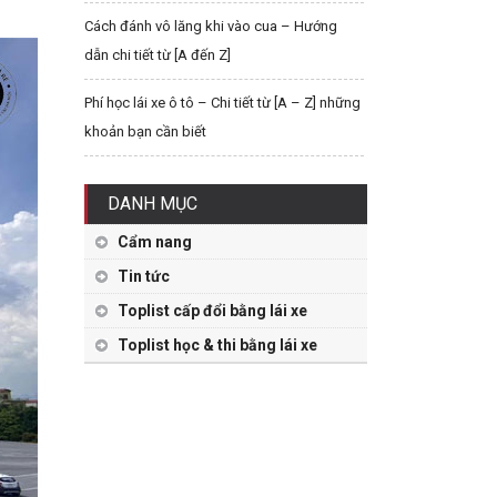
Cách đánh vô lăng khi vào cua – Hướng
dẫn chi tiết từ [A đến Z]
Phí học lái xe ô tô – Chi tiết từ [A – Z] những
khoản bạn cần biết
DANH MỤC
Cẩm nang
Tin tức
Toplist cấp đổi bằng lái xe
Toplist học & thi bằng lái xe