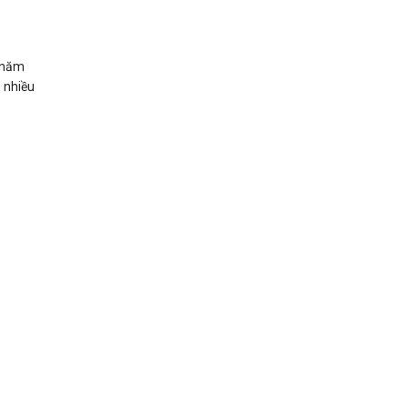
o năm
 nhiều