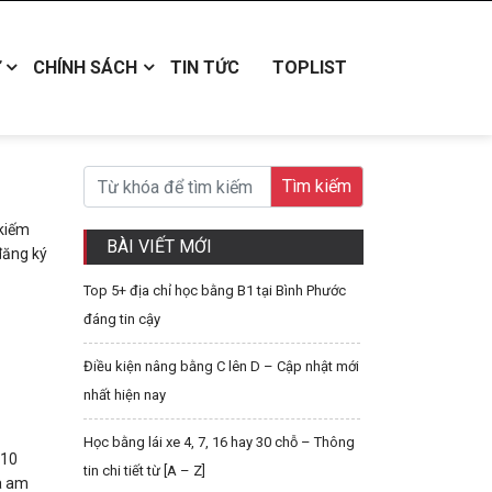
CHÍNH SÁCH
TIN TỨC
TOPLIST
 kiếm
BÀI VIẾT MỚI
đăng ký
Top 5+ địa chỉ học bằng B1 tại Bình Phước
đáng tin cậy
Điều kiện nâng bằng C lên D – Cập nhật mới
nhất hiện nay
Học bằng lái xe 4, 7, 16 hay 30 chỗ – Thông
 10
tin chi tiết từ [A – Z]
và am