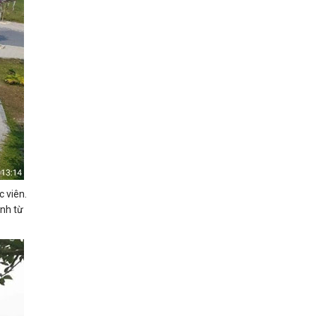
c viên.
ành từ