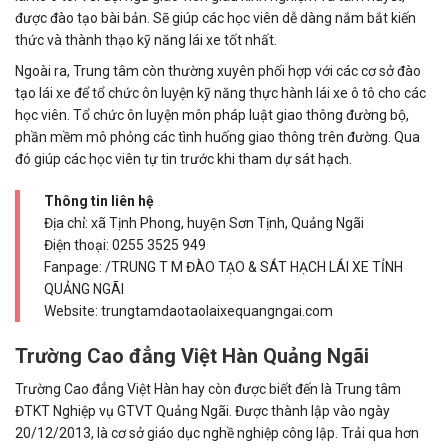
được đào tạo bài bản. Sẽ giúp các học viên dễ dàng nắm bắt kiến
thức và thành thạo kỹ năng lái xe tốt nhất.
Ngoài ra, Trung tâm còn thường xuyên phối hợp với các cơ sở đào
tạo lái xe để tổ chức ôn luyện kỹ năng thực hành lái xe ô tô cho các
học viên. Tổ chức ôn luyện môn pháp luật giao thông đường bộ,
phần mềm mô phỏng các tình huống giao thông trên đường. Qua
đó giúp các học viên tự tin trước khi tham dự sát hạch.
Thông tin liên hệ
Địa chỉ: xã Tịnh Phong, huyện Sơn Tịnh, Quảng Ngãi
Điện thoại:
0255 3525 949
Fanpage: /TRUNG T M ĐÀO TẠO & SÁT HẠCH LÁI XE TỈNH
QUẢNG NGÃI
Website: trungtamdaotaolaixequangngai.com
Trường Cao đẳng Việt Hàn Quảng Ngãi
Trường Cao đẳng Việt Hàn hay còn được biết đến là Trung tâm
ĐTKT Nghiệp vụ GTVT Quảng Ngãi. Được thành lập vào ngày
20/12/2013, là cơ sở giáo dục nghề nghiệp công lập. Trải qua hơn