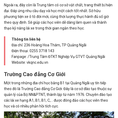
Ngoài ra, đây còn là Trung tâm có cơ sở vật chất, trang thiết bị hiện
đại. Đáp ứng nhu cầu dạy và học một cách tốt nhất. Sở hữu
phương tiện xe ô tô đời mới, cùng thời lượng thực hành đủ số giờ
theo quy định. Sẽ giúp các học viên dễ dàng làm quen và thành
thạo kỹ năng lái xe trong thời gian ngắn theo học.
Thông tin liên hệ
Địa chỉ: 236 Hoàng Hoa Thám, TP Quảng Ngãi
Điện thoại:
0255 3718 143
Fanpage: /Trung Tâm ĐTKT Nghiệp Vụ GTVT Quảng Ngãi
Website: vkqnc.edu.vn
Trường Cao đẳng Cơ Giới
Một trong những địa chỉ học bằng B1 tại Quảng Ngãi uy tín tiếp
theo đó là Trường Cao đẳng Cơ Giới. Đây là cơ sở đào tạo thuộc sự
quản lý của Bộ NN&PTNT, thành lập từ năm 1976. Chuyên đào tạo
các lái xe hạng A1, B1, B1, C,… được đông đảo các học viên theo
học và có nhiều phản hồi tích cực.