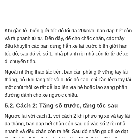
Khi gần tới biển giới tốc độ tối đa 20km/h, bạn đạp hết côn
và rà phanh từ từ. Đến đây, để cho chắc chắn, các thầy
đều khuyên các bạn dừng hẳn xe lại trước biển giới hạn
tốc độ, sau đó về số 1, nhả phanh rồi nhả côn từ từ để xe
di chuyển tiếp.
Ngoài những thao tác trên, bạn cần phải giữ vững tay lái
thẳng, bởi khi tăng tốc và đi tốc độ cao, chỉ cần lệch tay lái
một chút thôi xe rất dễ lao lên vỉa hè hoặc lao sang phần
đường dành cho xe ngược chiều.
5.2. Cách 2: Tăng số trước, tăng tốc sau
Ngược lại với cách 1, với cách 2 khi phương xe và tay lái
đã thẳng, bạn đạp
hết chân côn sau đó vào số 2 rồi nhả
nhanh và đều chân côn ra hết
. Sau đó nhấn ga để xe đạt