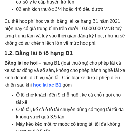
cơ sở y tế cấp huyện trở lên
02 ảnh kích thước 3*4 hoặc 4*6 đều được
Cụ thể học phí học và thi bằng lái xe hạng B1 năm 2021
hiện nay có giá trung bình trên dưới 10.000.000 VNĐ tuỳ
từng trung tâm và tuỳ vào thời gian đăng ký học, nhưng sẽ
không có sự chênh lệch lớn về mức học phí.
1.2. Bằng lái ô tô hạng B1
Bằng lái xe hơi
– hạng B1 (loại thường) cho phép lái cả
xe số tự động và số sàn, không cho phép hành nghề lái xe
kinh doanh, dịch vụ vận tải. Các loại xe được phép điều
khiển sau khi
học lái xe B1
gồm
Ô tô chở khách đến 9 chỗ ngồi, kể cả chỗ ngồi cho
tài xế
Ô tô tải, kể cả ô tô tải chuyên dùng có trọng tải tối đa
không vượt quá 3.5 tấn
Máy kéo kéo một rơ moóc có trọng tải tối đa không